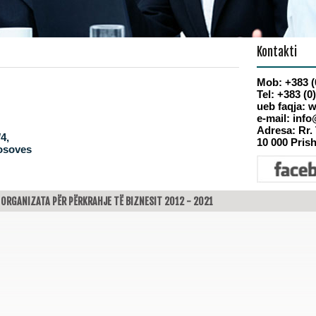
Kontakti
Mob: +383 (
Tel:
+383 (0)
ueb faqja:
w
e-mail:
info
Adresa:
Rr. 
4,
10 000 Pris
Kosoves
 © ORGANIZATA PËR PËRKRAHJE TË BIZNESIT 2012 - 2021