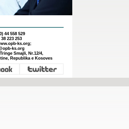
0) 44 558 529
 38 223 253
ww.opb-ks.org;
@opb-ks.org
Tringe Smajli, Nr.12/4,
htine, Republika e Kosoves